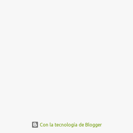
n
t
r
a
d
a
s
Con la tecnología de Blogger