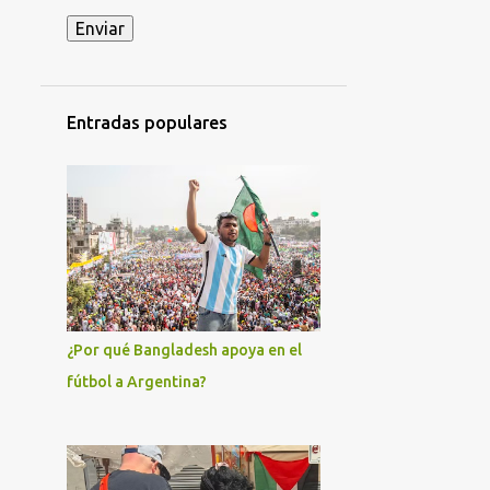
ACCIDENTE MILITAR EN HOLGUÍN
ACCIÓN DIRECTA
ADIL RAMI
ADO
AFROCUBANOS
Entradas populares
AFRODESCENDIENTES
AGRICULTURA
AGRUPACIÓN CAUSA FERROVIARIA MARIANO FERREYRA - LISTA GRIS
AJUSTES ECONÓMICOS
AKEL
AL-NUSRA
AL-QAEDA
ALAIN KRIVINE
ALAN GONZÁLEZ
¿Por qué Bangladesh apoya en el
ALBERTO FERNÁNDEZ
fútbol a Argentina?
ALEJANDRO GIL
ALEJANDRO HOROWICZ
ALEJANDRO MARRERO