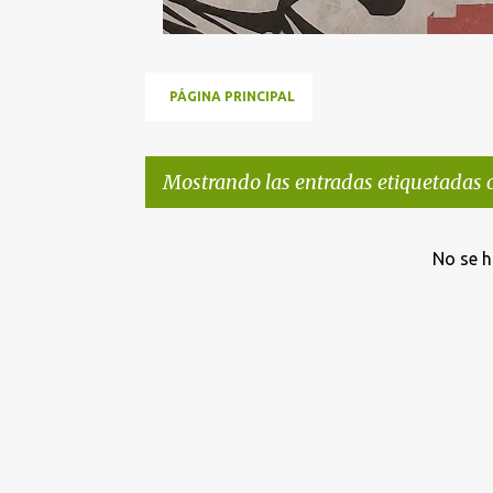
PÁGINA PRINCIPAL
Mostrando las entradas etiquetadas
E
No se h
n
t
r
a
d
a
s