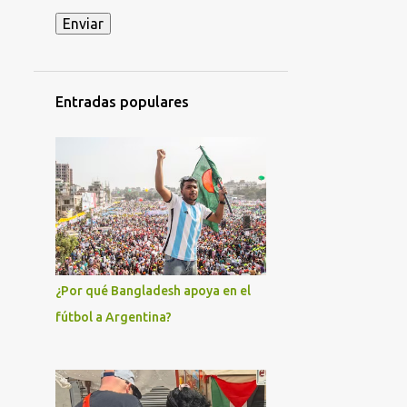
ACCIDENTE MILITAR EN HOLGUÍN
ACCIÓN DIRECTA
ADIL RAMI
ADO
AFROCUBANOS
Entradas populares
AFRODESCENDIENTES
AGRICULTURA
AGRUPACIÓN CAUSA FERROVIARIA MARIANO FERREYRA - LISTA GRIS
AJUSTES ECONÓMICOS
AKEL
AL-NUSRA
AL-QAEDA
ALAIN KRIVINE
ALAN GONZÁLEZ
¿Por qué Bangladesh apoya en el
ALBERTO FERNÁNDEZ
fútbol a Argentina?
ALEJANDRO GIL
ALEJANDRO HOROWICZ
ALEJANDRO MARRERO