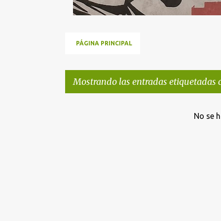
PÁGINA PRINCIPAL
Mostrando las entradas etiquetadas
E
No se h
n
t
r
a
d
a
s