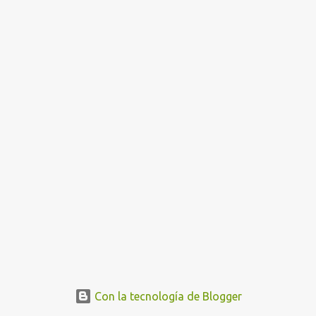
n
t
r
a
d
a
s
Con la tecnología de Blogger