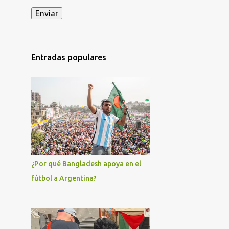
ACCIDENTE MILITAR EN HOLGUÍN
ACCIÓN DIRECTA
ADIL RAMI
ADO
AFROCUBANOS
Entradas populares
AFRODESCENDIENTES
AGRICULTURA
AGRUPACIÓN CAUSA FERROVIARIA MARIANO FERREYRA - LISTA GRIS
AJUSTES ECONÓMICOS
AKEL
AL-NUSRA
AL-QAEDA
ALAIN KRIVINE
ALAN GONZÁLEZ
¿Por qué Bangladesh apoya en el
ALBERTO FERNÁNDEZ
fútbol a Argentina?
ALEJANDRO GIL
ALEJANDRO HOROWICZ
ALEJANDRO MARRERO