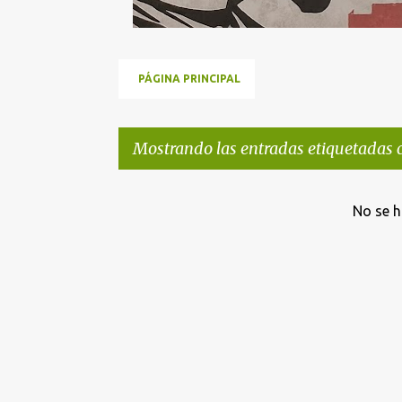
PÁGINA PRINCIPAL
Mostrando las entradas etiquetadas
E
No se h
n
t
r
a
d
a
s