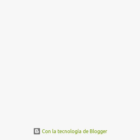
n
t
r
a
d
a
s
Con la tecnología de Blogger