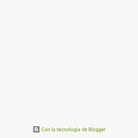
n
t
r
a
d
a
s
Con la tecnología de Blogger