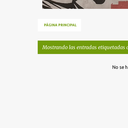
PÁGINA PRINCIPAL
Mostrando las entradas etiquetadas
E
No se h
n
t
r
a
d
a
s