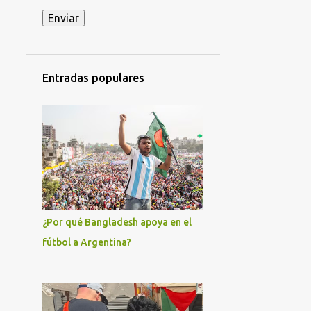
ACCIDENTE MILITAR EN HOLGUÍN
ACCIÓN DIRECTA
ADIL RAMI
ADO
AFROCUBANOS
Entradas populares
AFRODESCENDIENTES
AGRICULTURA
AGRUPACIÓN CAUSA FERROVIARIA MARIANO FERREYRA - LISTA GRIS
AJUSTES ECONÓMICOS
AKEL
AL-NUSRA
AL-QAEDA
ALAIN KRIVINE
ALAN GONZÁLEZ
¿Por qué Bangladesh apoya en el
ALBERTO FERNÁNDEZ
fútbol a Argentina?
ALEJANDRO GIL
ALEJANDRO HOROWICZ
ALEJANDRO MARRERO