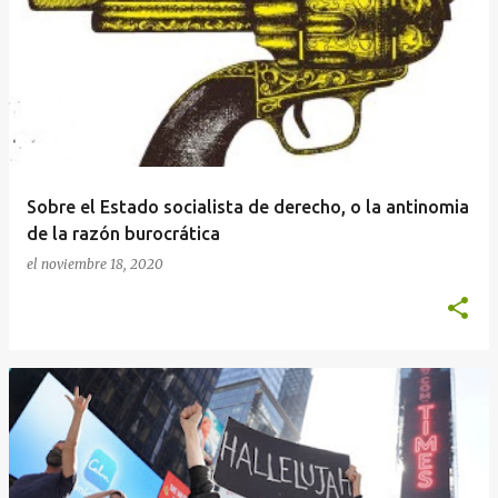
n
t
r
a
d
a
Sobre el Estado socialista de derecho, o la antinomia
s
de la razón burocrática
el
noviembre 18, 2020