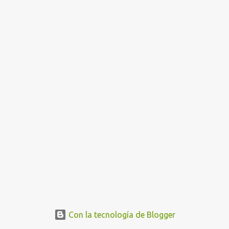
n
t
r
a
d
a
s
Con la tecnología de Blogger