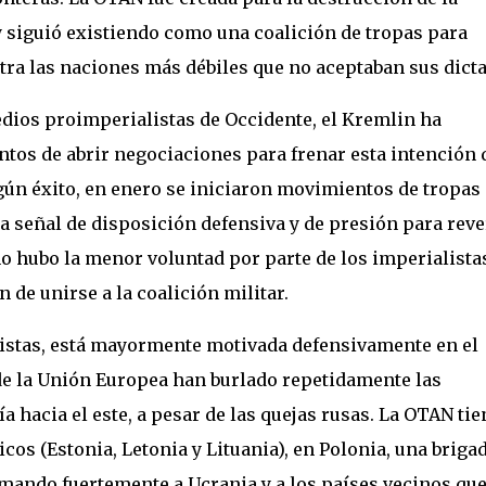
y siguió existiendo como una coalición de tropas para
tra las naciones más débiles que no aceptaban sus dict
dios proimperialistas de Occidente, el Kremlin ha
entos de abrir negociaciones para frenar esta intención 
gún éxito, en enero se iniciaron movimientos de tropas
a señal de disposición defensiva y de presión para reve
no hubo la menor voluntad por parte de los imperialista
 de unirse a la coalición militar.
nistas, está mayormente motivada defensivamente en el
de la Unión Europea han burlado repetidamente las
 hacia el este, a pesar de las quejas rusas. La OTAN tie
icos (Estonia, Letonia y Lituania), en Polonia, una briga
rmando fuertemente a Ucrania y a los países vecinos qu