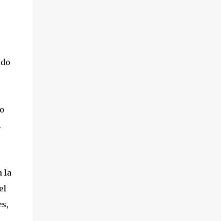
ido
to
.
 la
el
s,