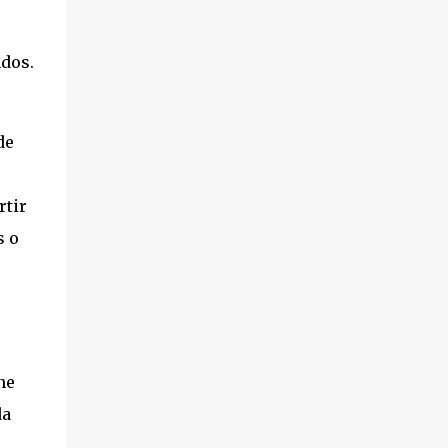
ados.
de
rtir
s o
ne
da
e