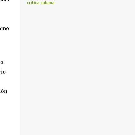
crítica cubana
como
do
rio
ión