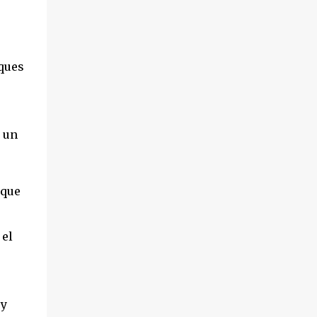
ques
s un
 que
 el
 y