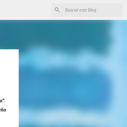
o”.
eña