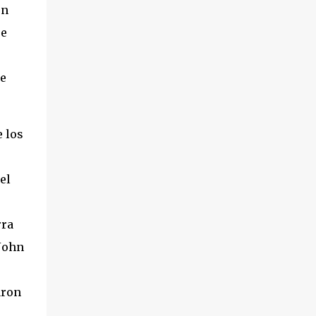
un
ue
o
se
e los
el
rra
 John
aron