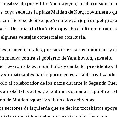
, encabezado por Viktor Yanukovych, fue derrocado en 
as, cuya sede fue la plaza Maidan de Kiev, movimiento q
 conflicto se debió a que Yanukovych jugó un peligros
o de Ucrania a la Unión Europea. En el último minuto, 
 algunas ventajas comerciales con Rusia.
ales prooccidentales, por sus intereses económicos, y d
ción masiva contra el gobierno de Yanukovich, envuelto
 llevaron a la eventual huida y caída del presidente y d
 y simpatizantes participaron en esta caída, realizando
lo al colaborador de los nazis durante la Segunda Gue
 aprobó tales actos y el entonces senador republicano
n de Maidan Square y saludó a los activistas.
 sectores de izquierda que se decían trotskistas apoy
lista como si fuera algo progresista o incluso una