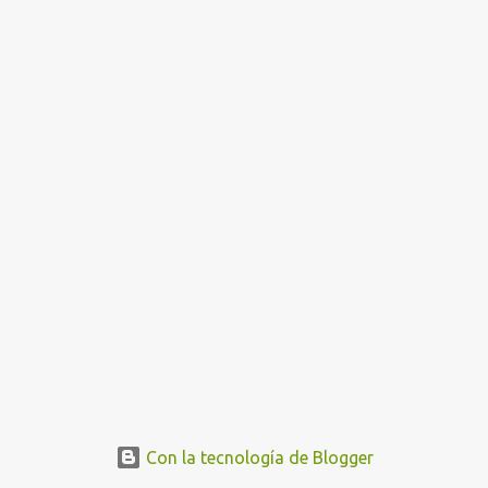
n
t
r
a
d
a
s
Con la tecnología de Blogger