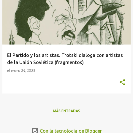
n
t
r
a
d
a
El Partido y los artistas. Trotski dialoga con artistas
s
de la Unión Soviética (fragmentos)
el
enero 24, 2023
MÁS ENTRADAS
Con la tecnología de Blogger