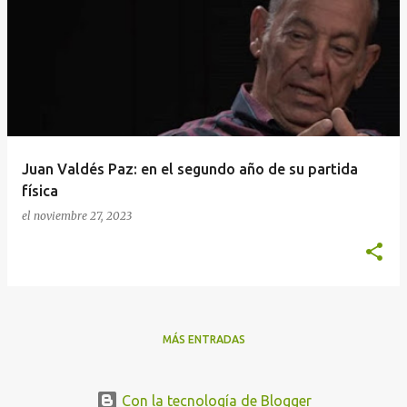
n
t
r
a
d
a
Juan Valdés Paz: en el segundo año de su partida
s
física
el
noviembre 27, 2023
MÁS ENTRADAS
Con la tecnología de Blogger