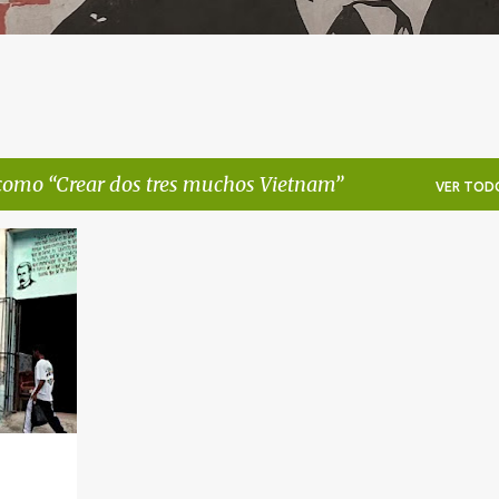
 como
Crear dos tres muchos Vietnam
VER TOD
+
4