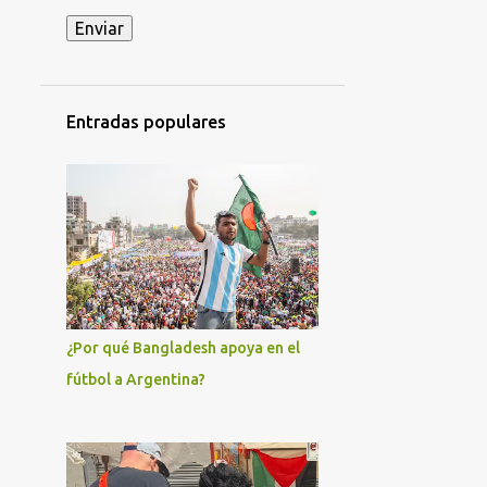
ACCIDENTE MILITAR EN HOLGUÍN
ACCIÓN DIRECTA
ADIL RAMI
ADO
AFROCUBANOS
Entradas populares
AFRODESCENDIENTES
AGRICULTURA
AGRUPACIÓN CAUSA FERROVIARIA MARIANO FERREYRA - LISTA GRIS
AJUSTES ECONÓMICOS
AKEL
AL-NUSRA
AL-QAEDA
ALAIN KRIVINE
ALAN GONZÁLEZ
¿Por qué Bangladesh apoya en el
ALBERTO FERNÁNDEZ
fútbol a Argentina?
ALEJANDRO GIL
ALEJANDRO HOROWICZ
ALEJANDRO MARRERO