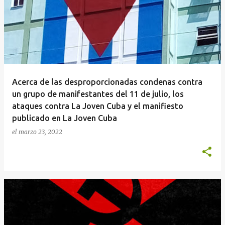
n
t
r
a
d
a
Acerca de las desproporcionadas condenas contra
s
un grupo de manifestantes del 11 de julio, los
ataques contra La Joven Cuba y el manifiesto
publicado en La Joven Cuba
el
marzo 23, 2022