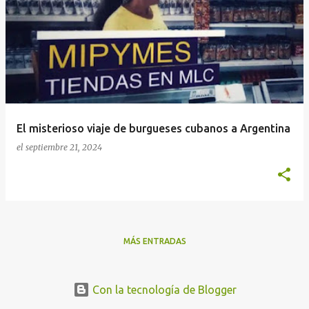
n
t
r
a
d
a
El misterioso viaje de burgueses cubanos a Argentina
s
el
septiembre 21, 2024
MÁS ENTRADAS
Con la tecnología de Blogger