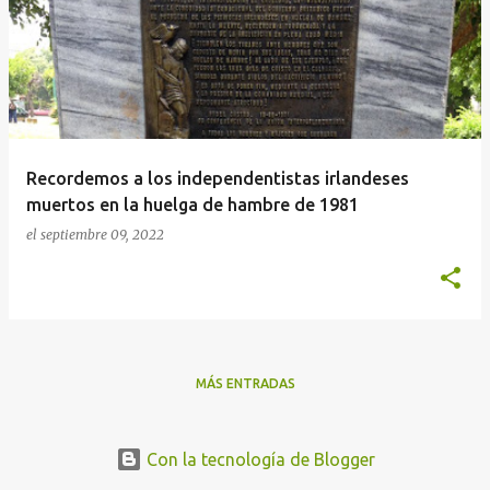
n
t
r
a
d
a
Recordemos a los independentistas irlandeses
s
muertos en la huelga de hambre de 1981
el
septiembre 09, 2022
MÁS ENTRADAS
Con la tecnología de Blogger