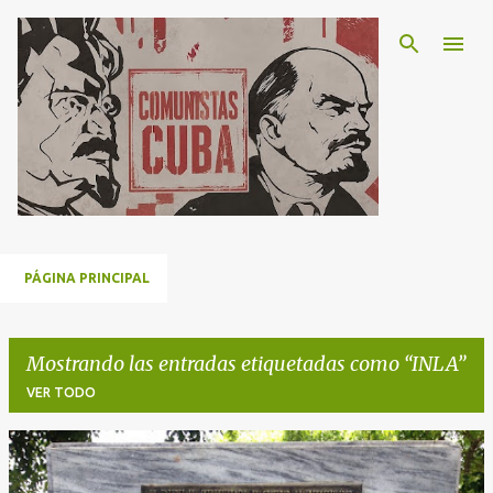
Ir al contenido principal
PÁGINA PRINCIPAL
Mostrando las entradas etiquetadas como
INLA
VER TODO
E