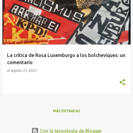
n
t
r
a
d
a
La crítica de Rosa Luxemburgo a los bolcheviques: un
s
comentario
el
agosto 27, 2023
MÁS ENTRADAS
Con la tecnología de Blogger