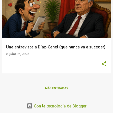
n
t
r
a
d
a
Una entrevista a Díaz-Canel (que nunca va a suceder)
s
el
julio 06, 2026
MÁS ENTRADAS
Con la tecnología de Blogger