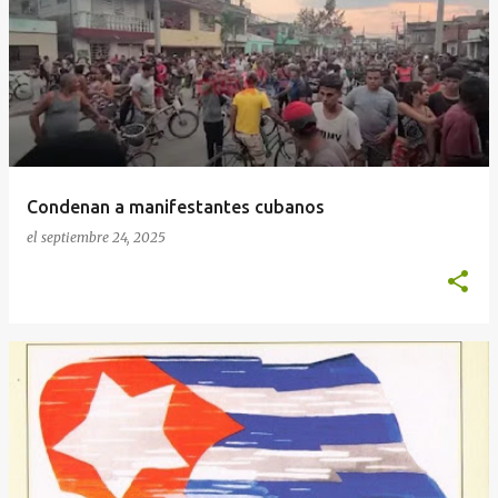
n
t
r
a
d
a
Condenan a manifestantes cubanos
s
el
septiembre 24, 2025