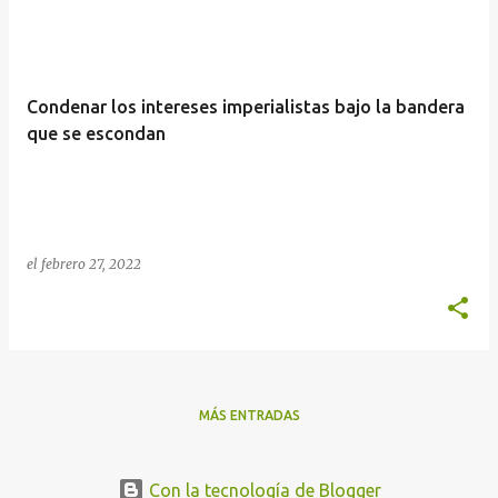
n
t
r
Condenar los intereses imperialistas bajo la bandera
a
que se escondan
d
a
s
el
febrero 27, 2022
MÁS ENTRADAS
Con la tecnología de Blogger