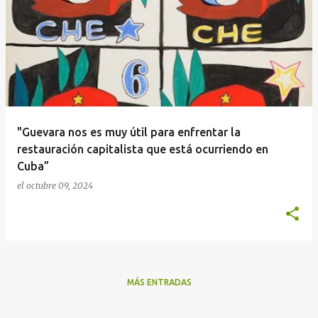
n
t
r
a
d
a
"Guevara nos es muy útil para enfrentar la
s
restauración capitalista que está ocurriendo en
Cuba”
el
octubre 09, 2024
MÁS ENTRADAS