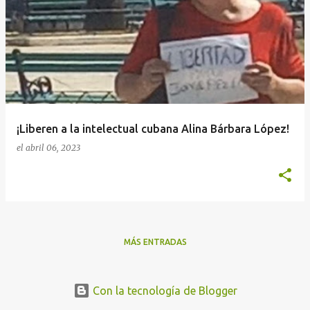
n
t
r
a
d
a
¡Liberen a la intelectual cubana Alina Bárbara López!
s
el
abril 06, 2023
MÁS ENTRADAS
Con la tecnología de Blogger