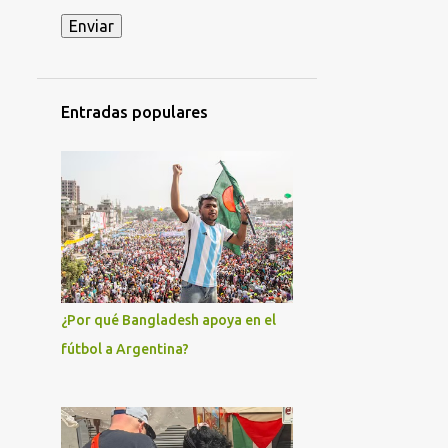
ACCIDENTE MILITAR EN HOLGUÍN
ACCIÓN DIRECTA
ADIL RAMI
ADO
AFROCUBANOS
Entradas populares
AFRODESCENDIENTES
AGRICULTURA
AGRUPACIÓN CAUSA FERROVIARIA MARIANO FERREYRA - LISTA GRIS
AJUSTES ECONÓMICOS
AKEL
AL-NUSRA
AL-QAEDA
ALAIN KRIVINE
ALAN GONZÁLEZ
¿Por qué Bangladesh apoya en el
ALBERTO FERNÁNDEZ
fútbol a Argentina?
ALEJANDRO GIL
ALEJANDRO HOROWICZ
ALEJANDRO MARRERO