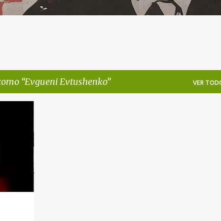
 como
Evgueni Evtushenko
VER TOD
+
1