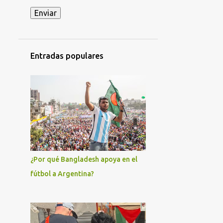
ACCIDENTE MILITAR EN HOLGUÍN
ACCIÓN DIRECTA
ADIL RAMI
ADO
AFROCUBANOS
Entradas populares
AFRODESCENDIENTES
AGRICULTURA
AGRUPACIÓN CAUSA FERROVIARIA MARIANO FERREYRA - LISTA GRIS
AJUSTES ECONÓMICOS
AKEL
AL-NUSRA
AL-QAEDA
ALAIN KRIVINE
ALAN GONZÁLEZ
¿Por qué Bangladesh apoya en el
ALBERTO FERNÁNDEZ
fútbol a Argentina?
ALEJANDRO GIL
ALEJANDRO HOROWICZ
ALEJANDRO MARRERO