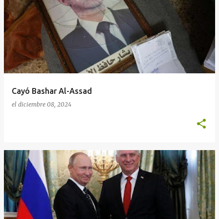
n
t
r
a
d
a
Cayó Bashar Al-Assad
s
el
diciembre 08, 2024