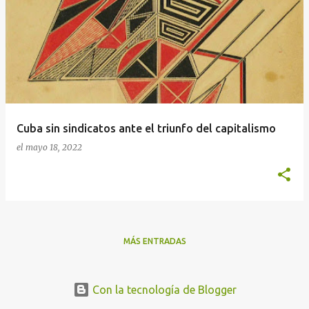
n
t
r
a
d
a
Cuba sin sindicatos ante el triunfo del capitalismo
s
el
mayo 18, 2022
MÁS ENTRADAS
Con la tecnología de Blogger