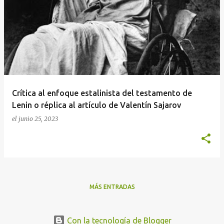
n
t
r
a
d
a
Crítica al enfoque estalinista del testamento de
s
Lenin o réplica al artículo de Valentín Sajarov
el
junio 25, 2023
MÁS ENTRADAS
Con la tecnología de Blogger