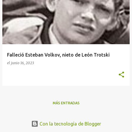
n
t
r
a
d
a
Falleció Esteban Volkov, nieto de León Trotski
s
el
junio 16, 2023
MÁS ENTRADAS
Con la tecnología de Blogger