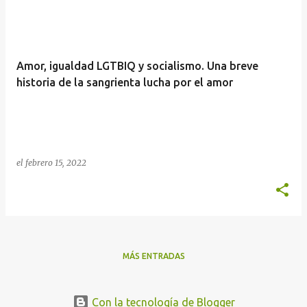
n
t
r
Amor, igualdad LGTBIQ y socialismo. Una breve
a
historia de la sangrienta lucha por el amor
d
a
s
el
febrero 15, 2022
MÁS ENTRADAS
Con la tecnología de Blogger