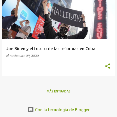
n
t
r
a
d
a
Joe Biden y el futuro de las reformas en Cuba
s
el
noviembre 09, 2020
MÁS ENTRADAS
Con la tecnología de Blogger