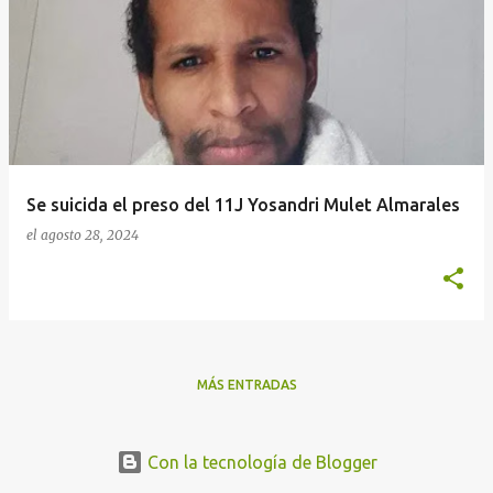
n
t
r
a
d
a
Se suicida el preso del 11J Yosandri Mulet Almarales
s
el
agosto 28, 2024
MÁS ENTRADAS
Con la tecnología de Blogger