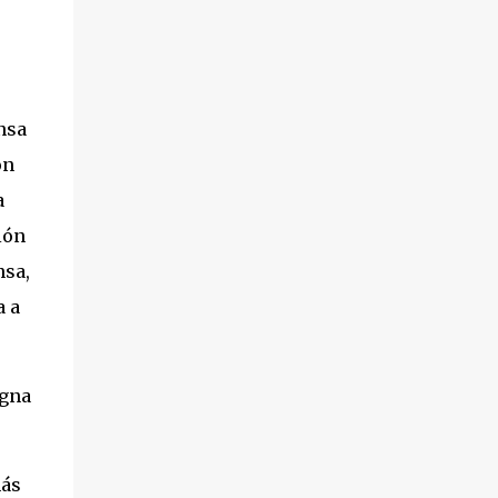
s
nsa
ón
a
ión
nsa,
a a
igna
más