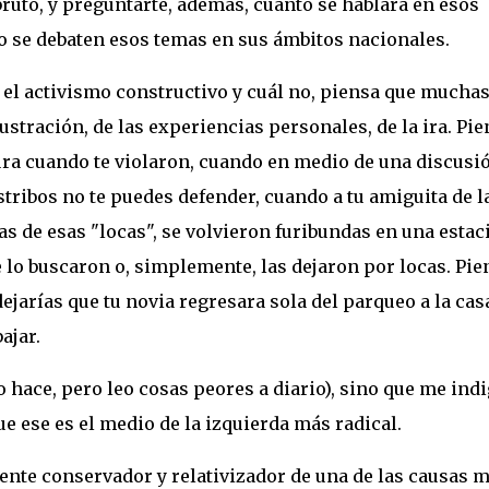
ruto, y preguntarte, además, cuánto se hablará en esos
o se debaten esos temas en sus ámbitos nacionales.
s el activismo constructivo y cuál no, piensa que mucha
rustración, de las experiencias personales, de la ira. Pie
ra cuando te violaron, cuando en medio de una discusi
stribos no te puedes defender, cuando a tu amiguita de l
as de esas "locas", se volvieron furibundas en una estac
e lo buscaron o, simplemente, las dejaron por locas. Pie
ejarías que tu novia regresara sola del parqueo a la cas
ajar.
o hace, pero leo cosas peores a diario), sino que me ind
e ese es el medio de la izquierda más radical.
ente conservador y relativizador de una de las causas 