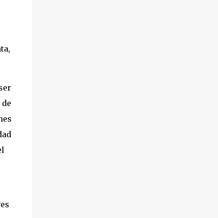
ta,
ser
 de
nes
dad
el
ves