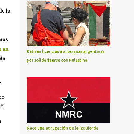
e la
amos
a en
Retiran licencias a artesanas argentinas
ado
por solidarizarse con Palestina
.
ro
".
a
Nace una agrupación de la izquierda