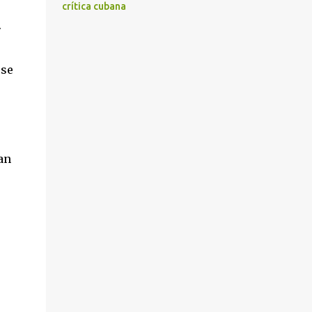
crítica cubana
.
 se
an