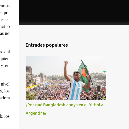
varios
os por
istas,
net lo
tas no
Entradas populares
s del
 quien
s y en
nivel
s, los
jadora
¿Por qué Bangladesh apoya en el fútbol a
Argentina?
de los