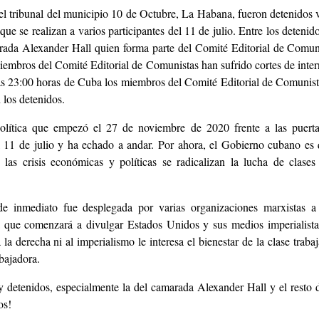
 el tribunal del municipio 10 de Octubre, La Habana, fueron detenidos 
que se realizan a varios participantes del 11 de julio. Entre los detenid
marada Alexander Hall quien forma parte del Comité Editorial de Comun
 miembros del Comité Editorial de Comunistas han sufrido cortes de inter
las 23:00 horas de Cuba los miembros del Comité Editorial de Comunis
 los detenidos.
política que empezó el 27 de noviembre de 2020 frente a las puerta
el 11 de julio y ha echado a andar. Por ahora, el Gobierno cubano es
n las crisis económicas y políticas se radicalizan la lucha de clase
 inmediato fue desplegada por varias organizaciones marxistas a 
a que comenzará a divulgar Estados Unidos y sus medios imperialista
 la derecha ni al imperialismo le interesa el bienestar de la clase traba
abajadora.
y detenidos, especialmente la del camarada Alexander Hall y el resto 
os!